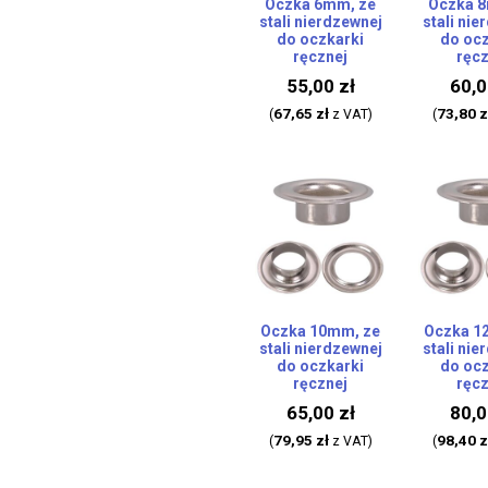
Oczka 6mm, ze
Oczka 8
stali nierdzewnej
stali nie
do oczkarki
do ocz
ręcznej
ręcz
55,00
zł
60,
67,65
zł
73,80
z
(
z VAT)
(
Oczka 10mm, ze
Oczka 1
stali nierdzewnej
stali nie
do oczkarki
do ocz
ręcznej
ręcz
65,00
zł
80,
79,95
zł
98,40
z
(
z VAT)
(