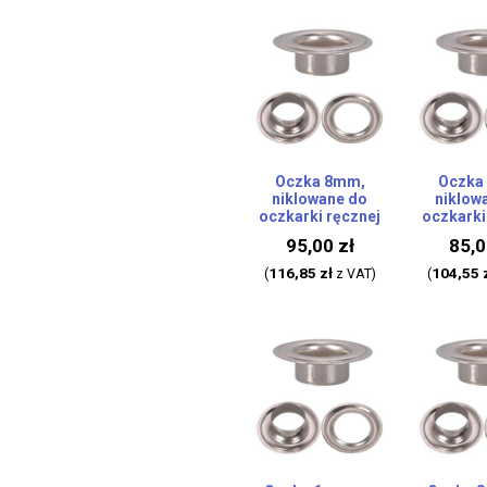
Oczka 8mm,
Oczka
niklowane do
niklow
oczkarki ręcznej
oczkarki
95,00
zł
85,
116,85
zł
104,55
(
z VAT)
(