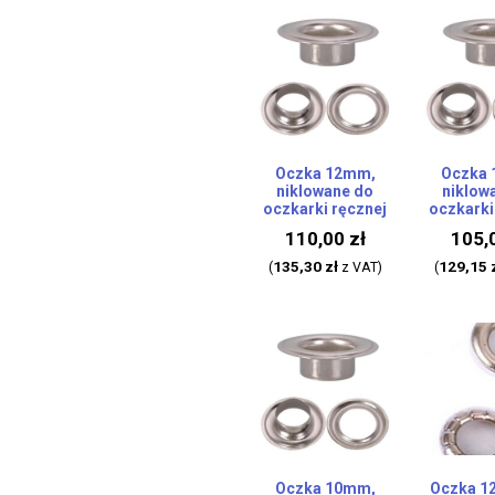
Oczka 12mm,
Oczka
niklowane do
niklow
oczkarki ręcznej
oczkarki
110,00
zł
105,
135,30
zł
129,15
(
z VAT)
(
Oczka 10mm,
Oczka 1