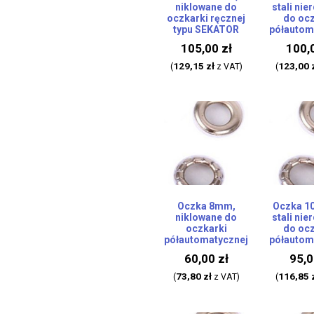
niklowane do
stali nie
oczkarki ręcznej
do ocz
typu SEKATOR
półautom
105,00
zł
100,
129,15
zł
123,00
(
z VAT)
(
Oczka 8mm,
Oczka 1
niklowane do
stali nie
oczkarki
do ocz
półautomatycznej
półautom
60,00
zł
95,
73,80
zł
116,85
(
z VAT)
(