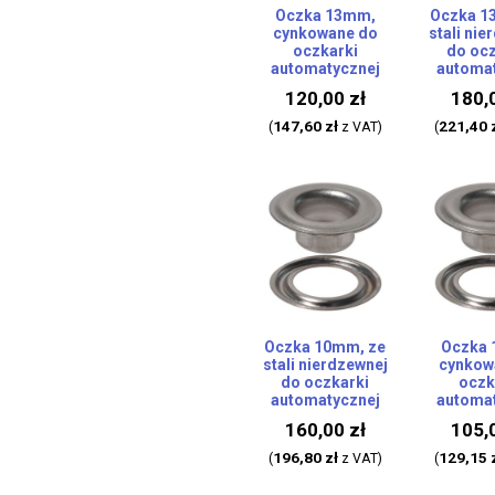
Oczka 13mm,
Oczka 1
cynkowane do
stali nie
oczkarki
do ocz
automatycznej
automat
120,00
zł
180,
147,60
zł
221,40
(
z VAT)
(
Oczka 10mm, ze
Oczka
stali nierdzewnej
cynkow
do oczkarki
oczk
automatycznej
automat
160,00
zł
105,
196,80
zł
129,15
(
z VAT)
(