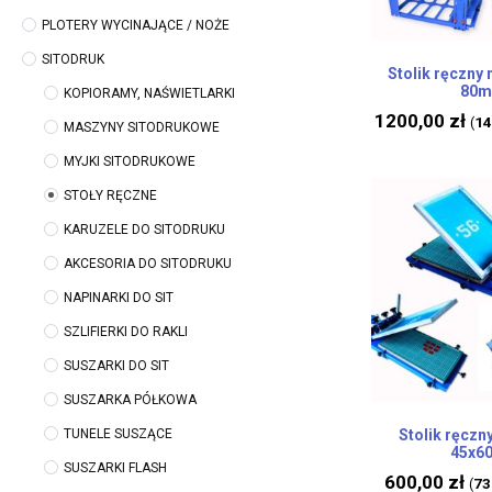
PLOTERY WYCINAJĄCE / NOŻE
SITODRUK
Stolik ręczny 
80
KOPIORAMY, NAŚWIETLARKI
1200,00
zł
14
(
MASZYNY SITODRUKOWE
MYJKI SITODRUKOWE
STOŁY RĘCZNE
KARUZELE DO SITODRUKU
AKCESORIA DO SITODRUKU
NAPINARKI DO SIT
SZLIFIERKI DO RAKLI
SUSZARKI DO SIT
SUSZARKA PÓŁKOWA
TUNELE SUSZĄCE
Stolik ręczn
45x6
SUSZARKI FLASH
600,00
zł
73
(