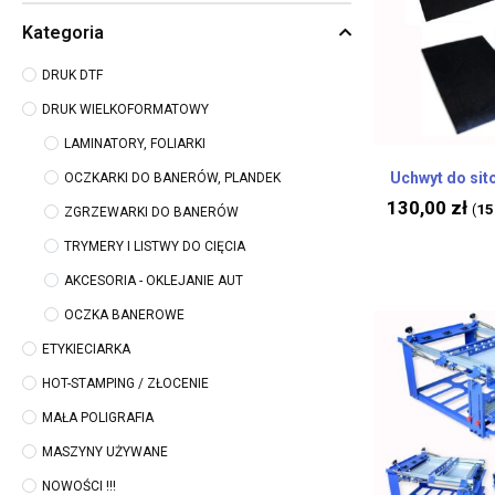
Kategoria
DRUK DTF
DRUK WIELKOFORMATOWY
LAMINATORY, FOLIARKI
Uchwyt do sit
OCZKARKI DO BANERÓW, PLANDEK
130,00
zł
15
(
ZGRZEWARKI DO BANERÓW
TRYMERY I LISTWY DO CIĘCIA
AKCESORIA - OKLEJANIE AUT
OCZKA BANEROWE
ETYKIECIARKA
HOT-STAMPING / ZŁOCENIE
MAŁA POLIGRAFIA
MASZYNY UŻYWANE
NOWOŚCI !!!