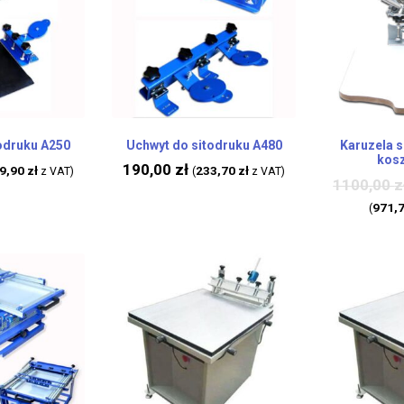
odruku A250
Uchwyt do sitodruku A480
Karuzela 
kosz
190,00
zł
9,90
zł
233,70
zł
z VAT)
(
z VAT)
1100,00
z
971,
(