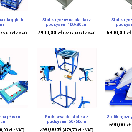
na okrągło fi
Stolik ręczny na płasko z
Stolik ręc
mm
podsysem 100x80cm
podsys
7900,00
zł
6900,00
zł
76,00
zł
9717,00
zł
z VAT)
(
z VAT)
y na płasko
Podstawa do stolika z
Stolik ręczn
0cm
podsysem 50x60cm
590,00
zł
390,00
zł
8,00
zł
479,70
zł
z VAT)
(
z VAT)