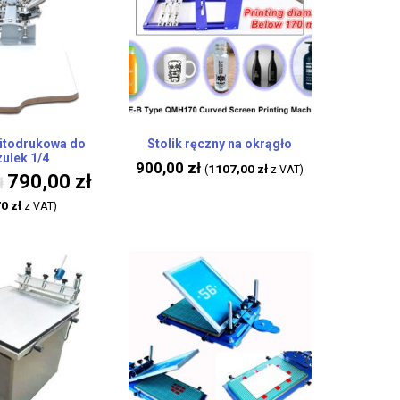
sitodrukowa do
Stolik ręczny na okrągło
ulek 1/4
900,00
zł
1107,00
zł
(
z VAT)
790,00
zł
ł
70
zł
z VAT)