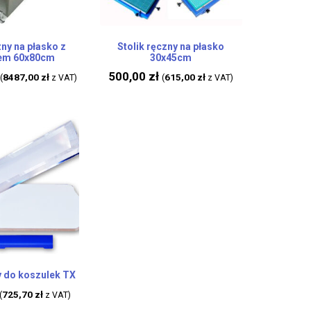
zny na płasko z
Stolik ręczny na płasko
em 60x80cm
30x45cm
500,00
zł
8487,00
zł
615,00
zł
(
z VAT)
(
z VAT)
y do koszulek TX
725,70
zł
(
z VAT)