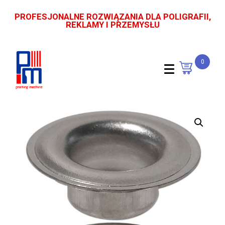
PROFESJONALNE ROZWIĄZANIA DLA POLIGRAFII,
REKLAMY I PRZEMYSŁU
0