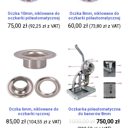
Oczka 10mm, niklowane do
Oczka 8mm, niklowane do
oczkarki półautomatycznej
oczkarki półautomatycznej
75,00
zł
60,00
zł
(
92,25
zł
z VAT)
(
73,80
zł
z VAT)
Oczka 6mm, niklowane do
Oczkarka półautomatyczna
oczkarki ręcznej
do banerów 8mm
85,00
zł
1000,00
zł
750,00
zł
(
104,55
zł
z VAT)