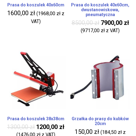
Prasa do koszulek 40x60cm
Prasa do koszulek 40x60cm,
dwustanowiskowa,
1600,00
zł
(
1968,00
zł
z
pneumatyczna
VAT)
8500,00
zł
7900,00
zł
(
9717,00
zł
z VAT)
Prasa do koszulek 38x38cm
Grzałka do prasy do kubków
20cm
1300,00
zł
1200,00
zł
150,00
zł
(
184,50
zł
z
(
1476,00
zł
z VAT)