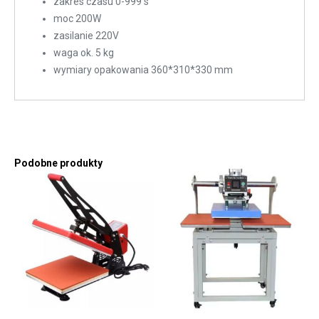
zakres czasu 0-999 s
moc 200W
zasilanie 220V
waga ok. 5 kg
wymiary opakowania 360*310*330 mm
Podobne produkty