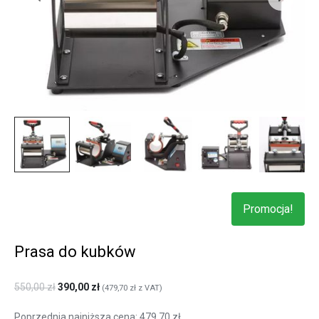
Promocja!
Prasa do kubków
550,00
zł
390,00
zł
(
479,70
zł
z VAT)
Poprzednia najniższa cena:
479,70
zł
.