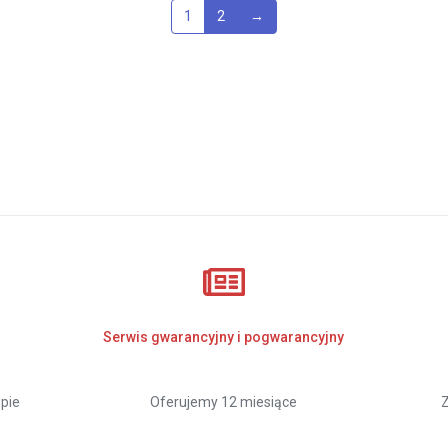
1
2
→
Serwis gwarancyjny i pogwarancyjny
pie
Oferujemy 12 miesiące
Z