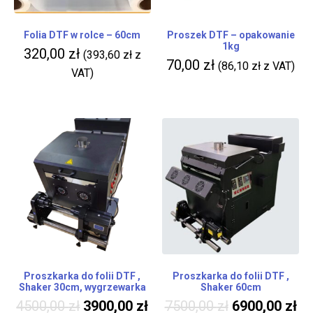
Folia DTF w rolce – 60cm
Proszek DTF – opakowanie
1kg
320,00
zł
(
393,60
zł
z
70,00
zł
(
86,10
zł
z VAT)
VAT)
Proszkarka do folii DTF ,
Proszkarka do folii DTF ,
Shaker 30cm, wygrzewarka
Shaker 60cm
4500,00
zł
3900,00
zł
7500,00
zł
6900,00
zł