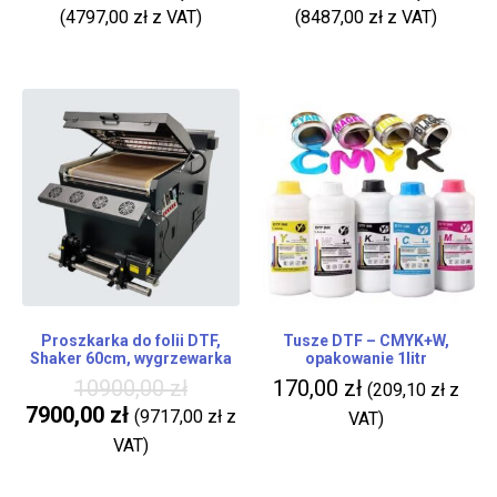
(
4797,00
zł
z VAT)
(
8487,00
zł
z VAT)
Proszkarka do folii DTF,
Tusze DTF – CMYK+W,
Shaker 60cm, wygrzewarka
opakowanie 1litr
10900,00
zł
170,00
zł
(
209,10
zł
z
7900,00
zł
(
9717,00
zł
z
VAT)
VAT)