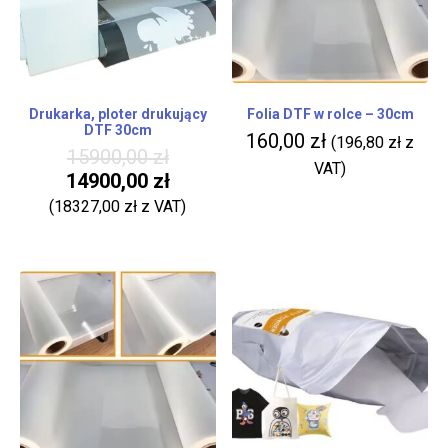
Drukarka, ploter drukujący
Folia DTF w rolce – 30cm
DTF 30cm
160,00
zł
(
196,80
zł
z
15900,00
zł
VAT)
14900,00
zł
(
18327,00
zł
z VAT)