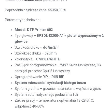
(
55350,00
zł
z VAT)
Poprzednia najniższa cena:
55350,00
zł
.
Parametry techniczne:
Model: DTF Printer 602
Typ głowicy –
EPSON I3200-A1 – ploter wyposażony w 2
głowice!
Szybkość druku –
do 8m2/h
Szerokość druku –
620mm
kolorystyka –
CMYK + WHITE
Pasujące oprogramowanie – WIN7 64 bit lub wyższe, 8G
pamięci, procesor Cpu i5 lub wyższy
Oprogramowanie RIP –
RIIN RIP
System mieszania i cyrkulacji białego tuszu
System grzania – grzanie materiału na wejściu i wyjściu
System automatycznego podawania folii
Zakres pracy – temperatura optymalna 18-28 st. C,
wilgotność 40-60%