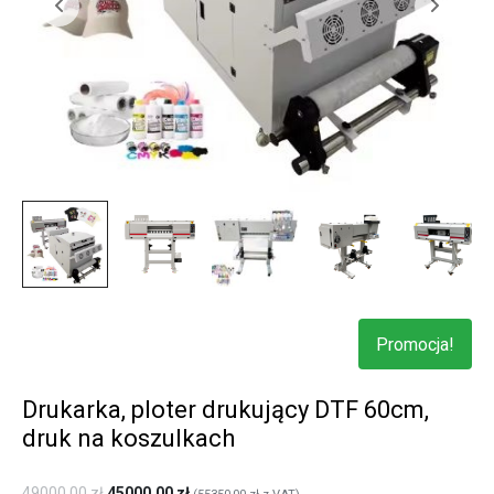
Promocja!
Drukarka, ploter drukujący DTF 60cm,
druk na koszulkach
49000,00
zł
45000,00
zł