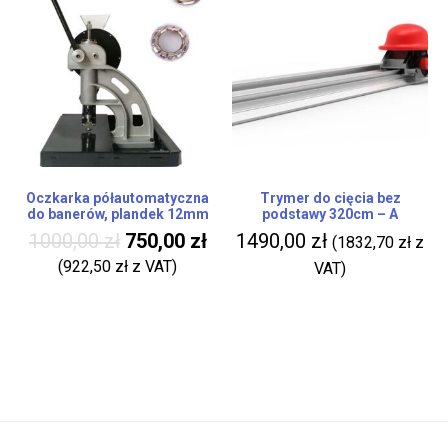
Oczkarka półautomatyczna
Trymer do cięcia bez
do banerów, plandek 12mm
podstawy 320cm – A
1000,00
zł
750,00
zł
1490,00
zł
(
1832,70
zł
z
(
922,50
zł
z VAT)
VAT)