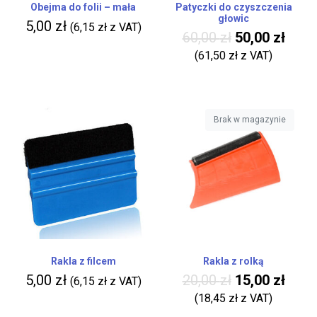
Obejma do folii – mała
Patyczki do czyszczenia
głowic
5,00
zł
(
6,15
zł
z VAT)
60,00
zł
50,00
zł
(
61,50
zł
z VAT)
Brak w magazynie
Rakla z filcem
Rakla z rolką
5,00
zł
20,00
zł
15,00
zł
(
6,15
zł
z VAT)
(
18,45
zł
z VAT)